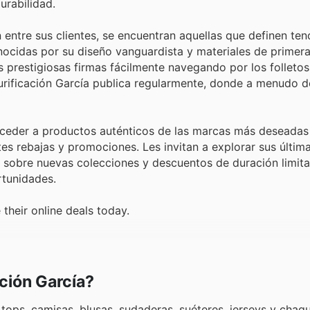
urabilidad.
ntre sus clientes, se encuentran aquellas que definen ten
nocidas por su diseño vanguardista y materiales de primera
 prestigiosas firmas fácilmente navegando por los folleto
Purificación García publica regularmente, donde a menudo 
acceder a productos auténticos de las marcas más deseadas
es rebajas y promociones. Les invitan a explorar sus últim
nes sobre nuevas colecciones y descuentos de duración limit
rtunidades.
their online deals today.
ción García?
tops, camisas, blusas, sudaderas, suéteres, jerseys y chaq