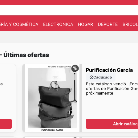
RÍA Y COSMÉTICA
ELECTRÓNICA
HOGAR
DEPORTE
BRICOL
- Últimas ofertas
Purificación García
Caducado
ás
Este catálogo venció. ¡En
ofertas de Purificación Gar
próximamente!
Abrir catálo