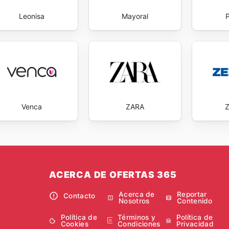
Leonisa
Mayoral
Venca
ZARA
ACERCA DE OFERTAS 365
Acerca de
Reportar
Contacto
Nosotros
Contenido
Política de
Términos y
Política de
Cookies
Condiciones
Privacidad