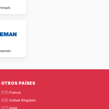
Primark
Zeeman
OTROS PAÍSES
🇫🇷 France
🇬🇧 United Kingdom
🇮🇹 Italia