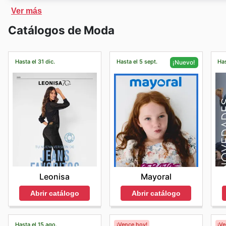
Purificación García
además dispone de una tienda onli
Ver más
Consigue todas sus colecciones y recibe tu pedido en
Catálogos de Moda
Hasta el 31 dic.
Hasta el 5 sept.
Has
¡Nuevo!
Leonisa
Mayoral
Abrir catálogo
Abrir catálogo
Hasta el 15 ago.
¡Vence hoy!
¡V