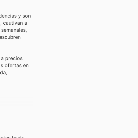
dencias y son
, cautivan a
s semanales,
descubren
 a precios
as ofertas en
ada,
uetas hasta