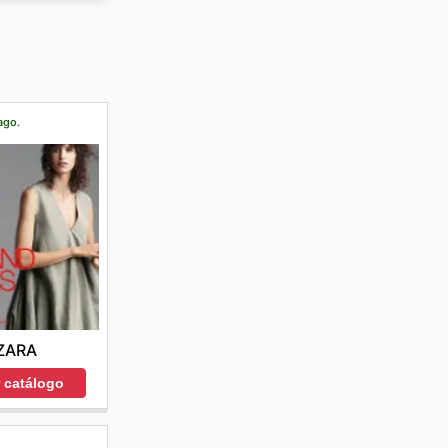
ar.
ago.
ZARA
r catálogo