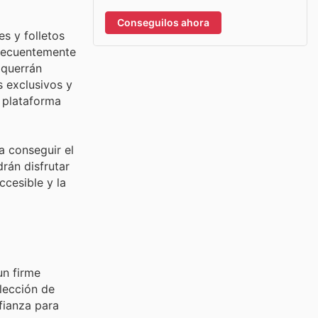
Conseguilos ahora
s y folletos
frecuentemente
 querrán
 exclusivos y
 plataforma
a conseguir el
rán disfrutar
cesible y la
un firme
lección de
fianza para