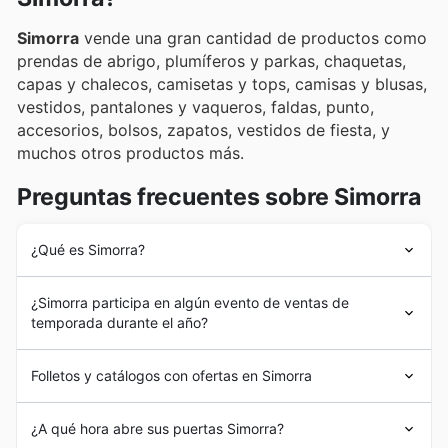
Simorra
vende una gran cantidad de productos como
prendas de abrigo, plumíferos y parkas, chaquetas,
capas y chalecos, camisetas y tops, camisas y blusas,
vestidos, pantalones y vaqueros, faldas, punto,
accesorios, bolsos, zapatos, vestidos de fiesta, y
muchos otros productos más.
Preguntas frecuentes sobre Simorra
¿Qué es Simorra?
Simorra
fue fundada en 1978 en Barcelona, España de
¿Simorra participa en algún evento de ventas de
la mano de Javier
Simorra
. Desde sus comienzos,
temporada durante el año?
Simorra
ha tenido como misión ofrecer a sus clientes
indumentaria y accesorios para mujeres a tono con las
Sí, Simorra participa activamente en los principales
últimas tendencias de la moda.
Simorra
ha marcado
Folletos y catálogos con ofertas en Simorra
eventos de rebajas de temporada en España
, así como
estilo a lo largo de las décadas, convirtiéndose en una
en campañas de descuentos especiales. Para estar al
marca altamente demandada en el mercado español.
Simorra
es una marca catalana dedicada al diseño,
tanto de todas estas oportunidades, como las
ofertas
¿A qué hora abre sus puertas Simorra?
Con el lanzamiento de su tienda en línea a mediados del
fabricación y venta de indumentaria y accesorios de
de Primavera
, el
Black Friday
, el
Cyber Monday
, las