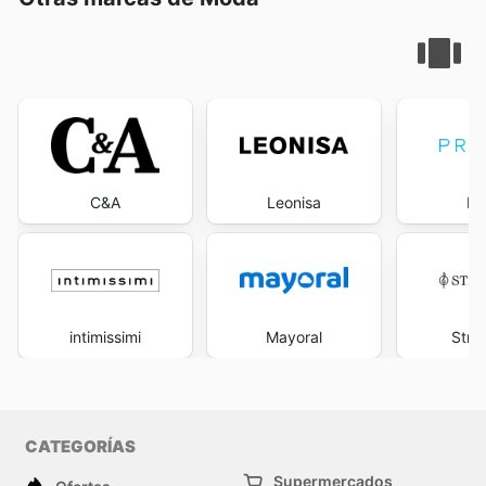
C&A
Leonisa
Pr
intimissimi
Mayoral
Stra
CATEGORÍAS
Supermercados