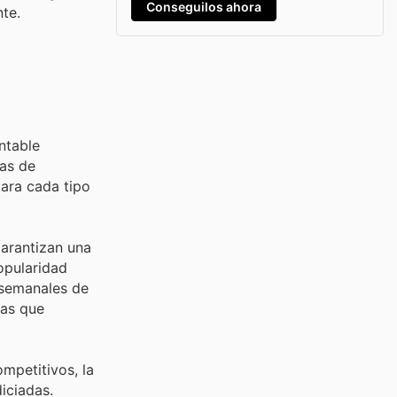
Conseguilos ahora
te.
ntable
cas de
para cada tipo
garantizan una
opularidad
 semanales de
cas que
mpetitivos, la
iciadas.