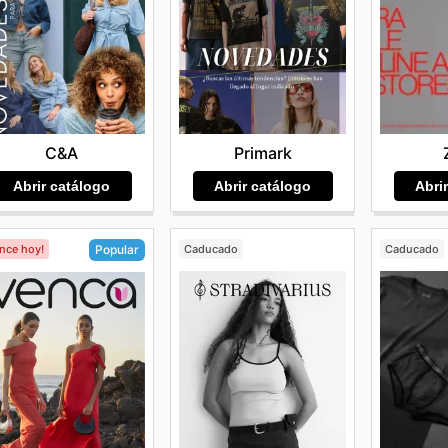
C&A
Primark
Abrir catálogo
Abrir catálogo
Abri
ence hoy!
Caducado
Caducado
Popular