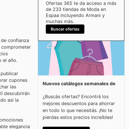
Ofertas 365 te da acceso a más
de 233 tiendas de Moda en
Espaa incluyendo Armani y
muchas más.
Buscar ofertas
 de confianza
in comprometer
cios
 el año.
 publicar
lorar cupones
Nuevos catálogos semanales de
char las
lí descubrirán
¿Buscás ofertas? Encontrá los
do así la
mejores descuentos para ahorrar
en todo lo que necesitás. ¡No te
pierdas estos precios increíbles!
promociones
able elegancia