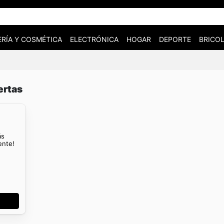
RÍA Y COSMÉTICA
ELECTRÓNICA
HOGAR
DEPORTE
BRICOL
ertas
ás
ente!