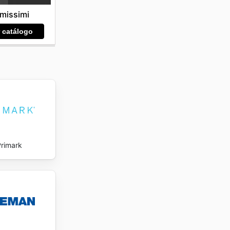
imissimi
r catálogo
Primark