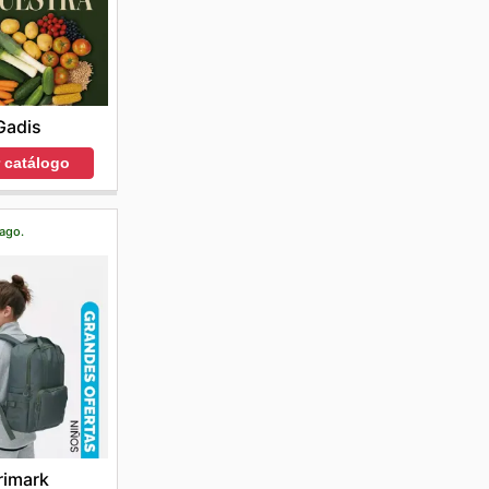
Gadis
r catálogo
 ago.
rimark