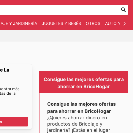
AJE Y JARDINERÍA
JUGUETES Y BEBÉS
OTROS
AUTO Y MOT
e La
Consigue las mejores ofertas para
ahorrar en BricoHogar
cuentra más
tas de la
Consigue las mejores ofertas
para ahorrar en BricoHogar
¿Quieres ahorrar dinero en
go
productos de Bricolaje y
jardinería? ¡Estás en el lugar