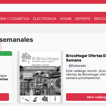
RÍA Y COSMÉTICA
ELECTRÓNICA
HOGAR
DEPORTE
BRICOL
 semanales
BricoHogar Ofertas D
Semana
Caducado
Este catálogo venció. ¡En
ofertas de BricoHogar ofer
sigue
semana próximamente!
fertas
Abrir catálo