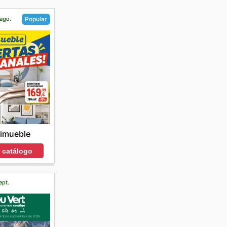
 ago.
Popular
imueble
r catálogo
ept.