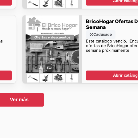
Abrir catálo
BricoHogar Ofertas D
Semana
Caducado
ás
Este catálogo venció. ¡En
ofertas de BricoHogar ofer
semana próximamente!
Abrir catálo
Ver más