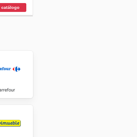
r catálogo
arrefour