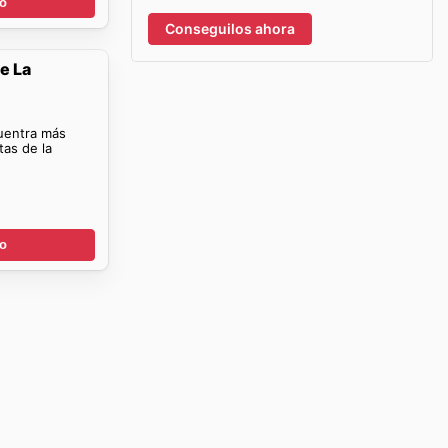
go
Conseguilos ahora
e La
cuentra más
tas de la
go