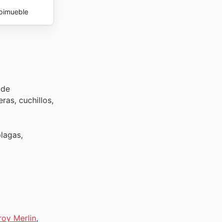
pimueble
 de
ras, cuchillos,
plagas,
roy Merlin
,