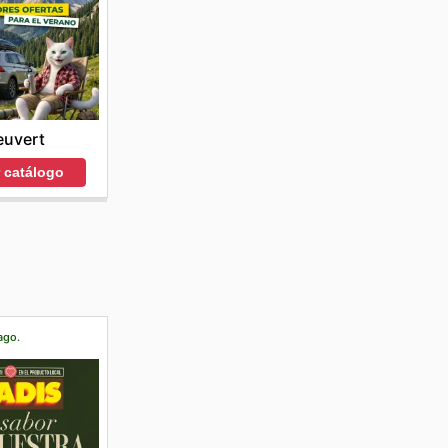
euvert
r catálogo
ago.