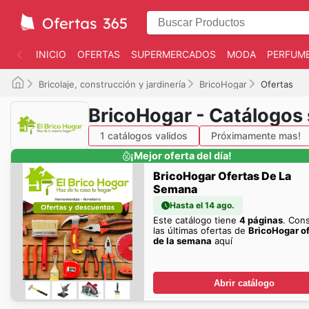
INICIO
OFERTAS
SUPERMERCADOS
MODA
PERFUME
Bricolaje, construcción y jardinería
BricoHogar
Ofertas
BricoHogar - Catálogos
1 catálogos validos
Próximamente mas!
¡Mejor oferta del día!
BricoHogar Ofertas De La
Semana
Hasta el 14 ago.
Este catálogo tiene
4 páginas
. Con
las últimas ofertas de
BricoHogar o
de la semana
aquí
Abrir catálogo