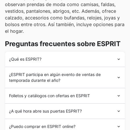
observan prendas de moda como camisas, faldas,
vestidos, pantalones, abrigos, etc. Además, ofrece
calzado, accesorios como bufandas, relojes, joyas y
bolsos entre otros. Así también, incluye opciones para
el hogar.
Preguntas frecuentes sobre ESPRIT
¿Qué es ESPRIT?
ESPRIT
se fundó en 1968, en California, de la mano de
¿ESPRIT participa en algún evento de ventas de
la pareja Susie y Doug Tompkins, inspirados en el
temporada durante el año?
espíritu revolucionario de la época, dieron vida a la
marca caracterizada por representar personas reales
¿Participa ESPRIT en rebajas de temporada durante el
brindándoles prendas de calidad y sustentables.
Folletos y catálogos con ofertas en ESPRIT
año?
Actualmente,
ESPRIT
desarrolla sus actividades
¡Por supuesto! ESPRIT, como muchos otros
retailers en
comerciales en 40 países del mundo, siendo uno de
ESPRIT
es una marca estadounidense cuyas oficinas
España
, participa activamente en
rebajas de
¿A qué hora abre sus puertas ESPRIT?
ellos, España, donde cuenta con una tienda online y
centrales se ubican en Alemania y Hong Kong. Se
temporada
,
descuentos semanales
, y ofrece
cupones
distintas sucursales ubicadas en localidades como
especializa en diseñar, producir y comercializar
exclusivos. Te recomendamos consultar nuestros
ESPRIT
cuenta con tiendas físicas, aunque ofrece un
Madrid, Barcelona, Murcia, Sevilla, Zaragoza y Bilbao
principalmente prendas de
moda
junto a un amplio
¿Puedo comprar en ESPRIT online?
folletos
,
anuncios semanales
y
brochures
para estar
servicio de atención al cliente a través del sitio web con
entre otras.