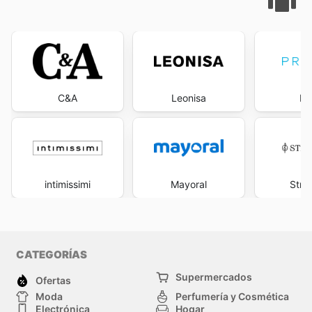
C&A
Leonisa
Pr
intimissimi
Mayoral
Stra
CATEGORÍAS
Supermercados
Ofertas
Moda
Perfumería y Cosmética
Electrónica
Hogar