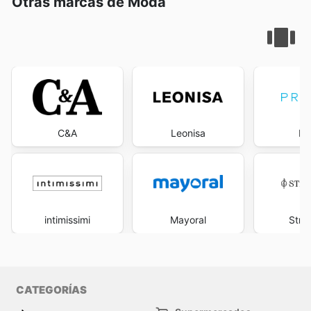
Otras marcas de Moda
C&A
Leonisa
Pr
intimissimi
Mayoral
Stra
CATEGORÍAS