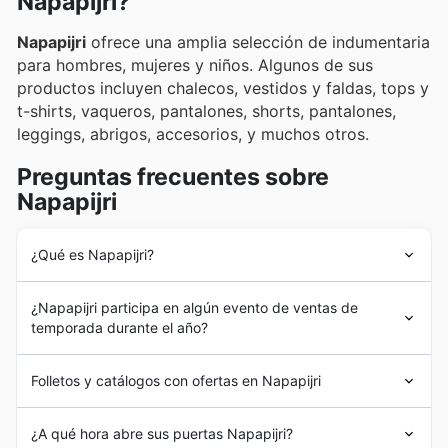
Napapijri?
Napapijri
ofrece una amplia selección de indumentaria
para hombres, mujeres y niños. Algunos de sus
productos incluyen chalecos, vestidos y faldas, tops y
t-shirts, vaqueros, pantalones, shorts, pantalones,
leggings, abrigos, accesorios, y muchos otros.
Preguntas frecuentes sobre
Napapijri
¿Qué es Napapijri?
La compañía nació en 1987 cuando un fabricante de
¿Napapijri participa en algún evento de ventas de
bolsas de viaje le dio un nuevo significado a la ropa
temporada durante el año?
para el aire libre, al combinar materiales innovadores
con una especial atención al estilo. Desde entonces, la
Sí, Napapijri participa activamente en las
rebajas de
compañía ha evolucionado su catálogo de productos
Folletos y catálogos con ofertas en Napapijri
temporada en España
y en eventos de
descuentos
además de su presencia en la región, llegando a países
online y en tienda
a lo largo del año. Para estar al tanto
como España.
Napapijri
es una marca de indumentaria especializada
de las
ofertas de Napapijri
, como las
rebajas de
¿A qué hora abre sus puertas Napapijri?
en
abrigos y chaquetas
. La empresa cuenta con más de
Primavera
,
rebajas de Verano
, descuentos de
vuelta al