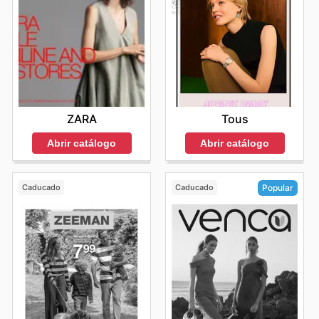
ZARA
Tous
Abrir catálogo
Abrir catálogo
Caducado
Caducado
Popular