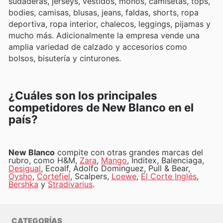
sudaderas, jerseys, vestidos, monos, camisetas, tops,
bodies, camisas, blusas, jeans, faldas, shorts, ropa
deportiva, ropa interior, chalecos, leggings, pijamas y
mucho más. Adicionalmente la empresa vende una
amplia variedad de calzado y accesorios como
bolsos, bisutería y cinturones.
¿Cuáles son los principales
competidores de New Blanco en el
país?
New Blanco
compite con otras grandes marcas del
rubro, como H&M,
Zara
,
Mango
, Inditex, Balenciaga,
Desigual
, Ecoalf, Adolfo Dominguez, Pull & Bear,
Oysho
,
Cortefiel
, Scalpers,
Loewe
,
El Corte Inglés
,
Bershka
y
Stradivarius
.
CATEGORÍAS